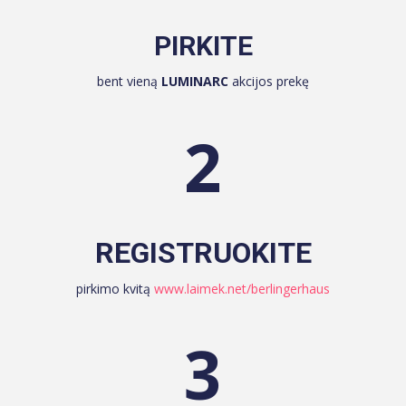
PIRKITE
bent vieną
LUMINARC
akcijos prekę
2
REGISTRUOKITE
pirkimo kvitą
www.laimek.net/berlingerhaus
3