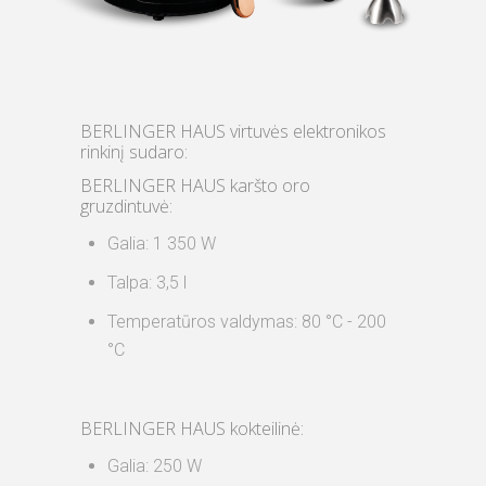
BERLINGER HAUS virtuvės elektronikos
rinkinį sudaro:
BERLINGER HAUS karšto oro
gruzdintuvė:
Galia: 1 350 W
Talpa: 3,5 l
Temperatūros valdymas: 80 °C - 200
°C
BERLINGER HAUS kokteilinė:
Galia: 250 W