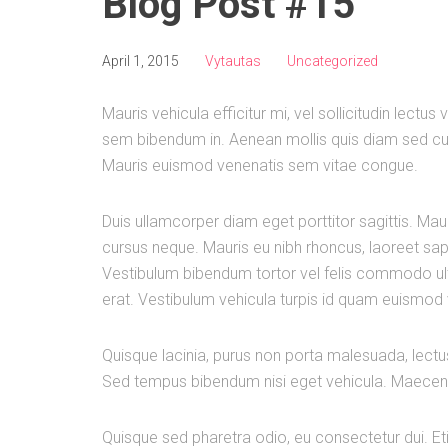
Blog Post #15
April 1, 2015
Vytautas
Uncategorized
Mauris vehicula efficitur mi, vel sollicitudin lectus
sem bibendum in. Aenean mollis quis diam sed cur
Mauris euismod venenatis sem vitae congue.
Duis ullamcorper diam eget porttitor sagittis. Mau
cursus neque. Mauris eu nibh rhoncus, laoreet sapie
Vestibulum bibendum tortor vel felis commodo ultri
erat. Vestibulum vehicula turpis id quam euismod 
Quisque lacinia, purus non porta malesuada, lectus 
Sed tempus bibendum nisi eget vehicula. Maecena
Quisque sed pharetra odio, eu consectetur dui. Et