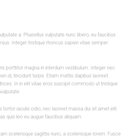
 vulputate a. Phasellus vulputate nunc libero, eu faucibus
sus. Integer tristique rhoncus sapien vitae semper.
ris porttitor magna in interdum vestibulum. Integer nec
n id, tincidunt turpis. Etiam mattis dapibus laoreet.
ces. In in elit vitae eros suscipit commodo ut tristique
vulputate.
tortor iaculis odio, nec laoreet massa dui sit amet elit.
s quis leo eu augue faucibus aliquam.
iam scelerisque sagittis nunc, a scelerisque lorem. Fusce